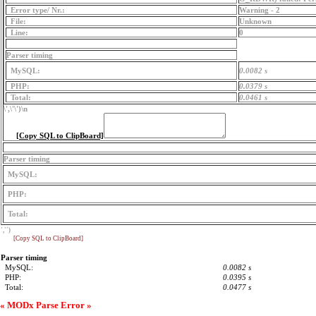
Error type/ Nr.:
Warning - 2
File:
Unknown
Line:
0
Parser timing
MySQL:
0.0082 s
PHP:
0.0379 s
Total:
0.0461 s
\',\'\')
\n
[Copy SQL to ClipBoard]
Parser timing
MySQL:
PHP:
Total:
','')
[Copy SQL to ClipBoard]
Parser timing
MySQL:
0.0082 s
PHP:
0.0395 s
Total:
0.0477 s
« MODx Parse Error »