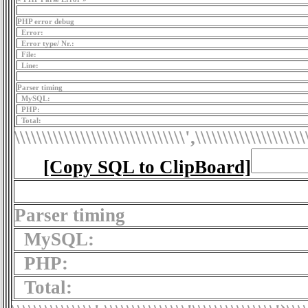
PHP error debug
Error:
Error type/ Nr.:
File:
Line:
Parser timing
MySQL:
PHP:
Total:
\\\\\\\\\\\\\\\\\\\\\\\\\\\\\\\',\\\\\\\\\\\\\\\\\\\\
[Copy SQL to ClipBoard]
Parser timing
MySQL:
PHP:
Total: