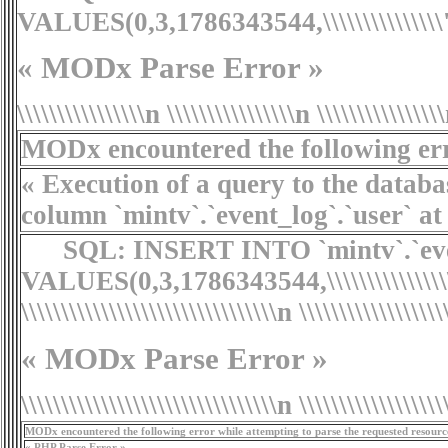
VALUES(0,3,1786343544,\\\\\\\\\\\\\\\'Parse
« MODx Parse Error »
\\\\\\\\\\\\\\\\n \\\\\\\\\\\\\\\\n \\\\\\\\\\\\\\\
MODx encountered the following erro
« Execution of a query to the database fail
column `mintv`.`event_log`.`user` at
SQL:
INSERT INTO `mintv`.`even
VALUES(0,3,1786343544,\\\\\\\\\\\\\\\\\\\\\\\\\
\\\\\\\\\\\\\\\\\\\\\\\\\\\\\\\\n
\\\\\\\\\\\\\\\\\
« MODx Parse Error »
\\\\\\\\\\\\\\\\\\\\\\\\\\\\\\\\n \\\\\\\\\\\\\\\\\\
MODx encountered the following error while attempting to parse the requested resourc
« PHP Parse Error »