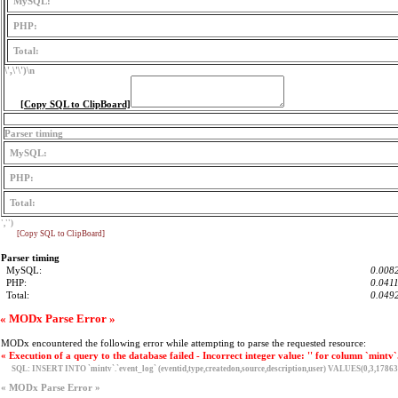
MySQL:
PHP:
Total:
\',\'\')
\n
[Copy SQL to ClipBoard]
Parser timing
MySQL:
PHP:
Total:
','')
[Copy SQL to ClipBoard]
Parser timing
MySQL:
0.0082
PHP:
0.0411
Total:
0.0492
« MODx Parse Error »
MODx encountered the following error while attempting to parse the requested resource:
« Execution of a query to the database failed - Incorrect integer value: '' for column `mintv`
SQL:
INSERT INTO `mintv`.`event_log` (eventid,type,createdon,source,description,user) VALUES(0,3,17863
« MODx Parse Error »