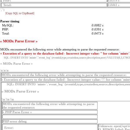
PHP:
0.0379 s
Total:
0.0461 s
','')
[Copy SQL to ClipBoard]
Parser timing
MySQL:
0.0082 s
PHP:
0.0391 s
Total:
0.0473 s
« MODx Parse Error »
MODx encountered the following error while attempting to parse the requested resource:
« Execution of a query to the database failed - Incorrect integer value: '' for column `mintv`
SQL:
INSERT INTO `mintv`.`event_log` (eventid,type,createdon,source,description,user) VALUES(0,3,17863
« MODx Parse Error »
\n \n \n
MODx encountered the following error while attempting to parse the requested resource:
« Execution of a query to the database failed - Incorrect integer value: \'\' for column `min
SQL:
INSERT INTO `mintv`.`event_log` (eventid,type,createdon,source,description,use
« MODx Parse Error »
\\n \\n \\n
MODx encountered the following error while attempting to parse
the requested resource:
« PHP Parse Error »
PHP error debug
Unknown: open(/opt/r
Error:
O_RDWR) failed: Perm