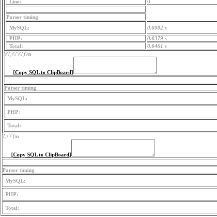
Line:
0
Parser timing
MySQL:
0.0082 s
PHP:
0.0379 s
Total:
0.0461 s
\\\',\\\'\\\')
\\n
[Copy SQL to ClipBoard]
Parser timing
MySQL:
PHP:
Total:
\',\'\')
\n
[Copy SQL to ClipBoard]
Parser timing
MySQL:
PHP:
Total: