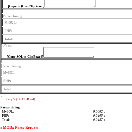
[Copy SQL to ClipBoard]
Parser timing
MySQL:
PHP:
Total:
\',\'\')
\n
[Copy SQL to ClipBoard]
Parser timing
MySQL:
PHP:
Total:
','')
[Copy SQL to ClipBoard]
Parser timing
MySQL:
0.0082 s
PHP:
0.0405 s
Total:
0.0487 s
« MODx Parse Error »