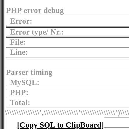
PHP error debug
Error:
Error type/ Nr.:
File:
Line:
Parser timing
MySQL:
PHP:
Total:
\\\\\\\\\\\\\\\',\\\\\\\\\\\\\\\'\\\\\\\\\\\\\\\')
\\\
[Copy SQL to ClipBoard]