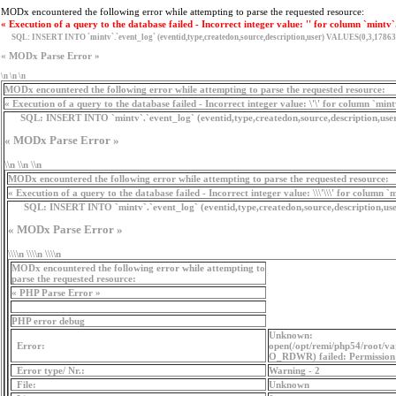
MODx encountered the following error while attempting to parse the requested resource:
« Execution of a query to the database failed - Incorrect integer value: '' for column `mintv`
SQL:
INSERT INTO `mintv`.`event_log` (eventid,type,createdon,source,description,user) VALUES(0,3,17863
« MODx Parse Error »
\n \n \n
MODx encountered the following error while attempting to parse the requested resource:
« Execution of a query to the database failed - Incorrect integer value: \'\' for column `min
SQL:
INSERT INTO `mintv`.`event_log` (eventid,type,createdon,source,description,use
« MODx Parse Error »
\\n \\n \\n
MODx encountered the following error while attempting to parse the requested resource:
« Execution of a query to the database failed - Incorrect integer value: \\\'\\\' for column `
SQL:
INSERT INTO `mintv`.`event_log` (eventid,type,createdon,source,description,user
« MODx Parse Error »
\\\\n \\\\n \\\\n
MODx encountered the following error while attempting to
parse the requested resource:
« PHP Parse Error »
PHP error debug
Unknown:
Error:
open(/opt/remi/php54/root/va
O_RDWR) failed: Permission 
Error type/ Nr.:
Warning - 2
File:
Unknown