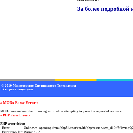
За более подробной
© 2010
Министерство Спутникового Телевидения
Все права защищены
« MODx Parse Error »
MODx encountered the following error while attempting to parse the requested resource:
« PHP Parse Error »
PHP error debug
Error:
Unknown: open(/opt/remi/php54/root/var/lib/php/session/sess_d10tf7f1tvmq
Error type/ Nr.:
Warning - 2