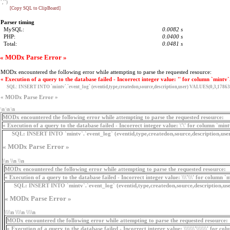
','')
[Copy SQL to ClipBoard]
Parser timing
MySQL:
0.0082 s
PHP:
0.0400 s
Total:
0.0481 s
« MODx Parse Error »
MODx encountered the following error while attempting to parse the requested resource:
« Execution of a query to the database failed - Incorrect integer value: '' for column `mintv`
SQL:
INSERT INTO `mintv`.`event_log` (eventid,type,createdon,source,description,user) VALUES(0,3,17863
« MODx Parse Error »
\n \n \n
MODx encountered the following error while attempting to parse the requested resource:
« Execution of a query to the database failed - Incorrect integer value: \'\' for column `min
SQL:
INSERT INTO `mintv`.`event_log` (eventid,type,createdon,source,description,use
« MODx Parse Error »
\\n \\n \\n
MODx encountered the following error while attempting to parse the requested resource:
« Execution of a query to the database failed - Incorrect integer value: \\\'\\\' for column `
SQL:
INSERT INTO `mintv`.`event_log` (eventid,type,createdon,source,description,user
« MODx Parse Error »
\\\\n \\\\n \\\\n
MODx encountered the following error while attempting to parse the requested resource:
« Execution of a query to the database failed - Incorrect integer value: \\\\\\\'\\\\\\\' for c