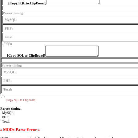
[Copy SQL to ClipBoard]
Parser timing
MySQL:
PHP:
Total:
\',\'\')
\n
[Copy SQL to ClipBoard]
Parser timing
MySQL:
PHP:
Total:
','')
[Copy SQL to ClipBoard]
Parser timing
MySQL:
PHP:
Total:
« MODx Parse Error »