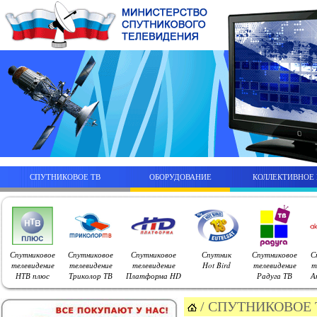
СПУТНИКОВОЕ ТВ
ОБОРУДОВАНИЕ
КОЛЛЕКТИВНОЕ
Спутниковое
Спутниковое
Спутниковое
Спутник
Спутниковое
С
телевидение
телевидение
телевидение
Hot Bird
телевидение
т
НТВ плюс
Триколор ТВ
Платформа HD
Радуга ТВ
А
/
СПУТНИКОВОЕ 