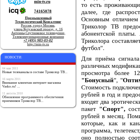
min-tv.ru
то есть проживающих
далее, где распрос
74165078
Основным отличием
Промышленный
Технологический Консалтинг
Триколор ТВ предос
Россия
,
город Москва
,
улица Кутузовский проезд, д. 16
абонентской платы.
Антенны
,
Спутниковое телевидение
,
Телекоммуникационные компании
Триколора составляе
+7 (495) 983-03-02
http://min-tv.ru
футбол".
Для приёма сигнала
НОВОСТИ:
различных модификац
04 мая 2011
просмотра более 1
Новые телеканалы в составе Триколор ТВ...
"Бонусный
", "
Опти
16 марта 2011
Внимание клиентам интернет магазина
Стоимость подключен
Vasko.ru! ...
рублей в год и предо
11 августа 2010
Обновление программного обеспечения
входят два эротическ
приемников Триколор ТВ...
пакет
"Спорт",
сост
рублей в месяц. Пом
которые, как и кан
программа, телетекст
оно полностью соот