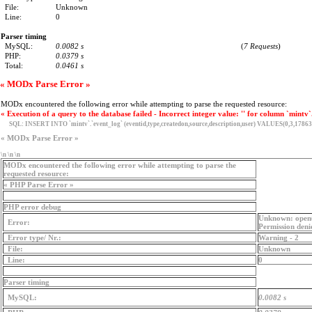
File:
Unknown
Line:
0
Parser timing
MySQL:
0.0082 s
(
7 Requests
)
PHP:
0.0379 s
Total:
0.0461 s
« MODx Parse Error »
MODx encountered the following error while attempting to parse the requested resource:
« Execution of a query to the database failed - Incorrect integer value: '' for column `mintv`
SQL:
INSERT INTO `mintv`.`event_log` (eventid,type,createdon,source,description,user) VALUES(0,3,17863
« MODx Parse Error »
\n \n \n
MODx encountered the following error while attempting to parse the
requested resource:
« PHP Parse Error »
PHP error debug
Unknown: open(
Error:
Permission deni
Error type/ Nr.:
Warning - 2
File:
Unknown
Line:
0
Parser timing
MySQL:
0.0082 s