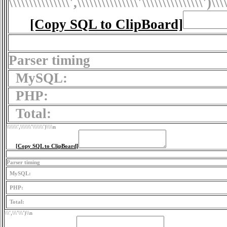
\\\\\\\\\\\\\\\',\\\\\\\\\\\\\\\'\\\\\\\\\\\\\\\')
\\\
[Copy SQL to ClipBoard]
Parser timing
MySQL:
PHP:
Total:
\\\\\\\',\\\\\\\'\\\\\\\')
\\\\n
[Copy SQL to ClipBoard]
Parser timing
MySQL:
PHP:
Total:
\\\',\\\'\\\')
\\n