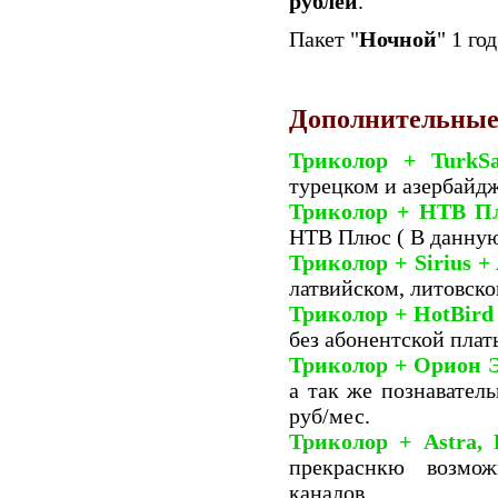
рублей
.
Пакет "
Ночной
" 1 го
Дополнительные
Триколор + TurkSa
турецком и азербайд
Триколор + НТВ П
НТВ Плюс ( В данную
Триколор + Sirius +
латвийском, литовск
Триколор + HotBird
без абонентской плат
Триколор + Орион 
а так же познавател
руб/мес.
Триколор + Astra, 
прекраснкю возмож
каналов.