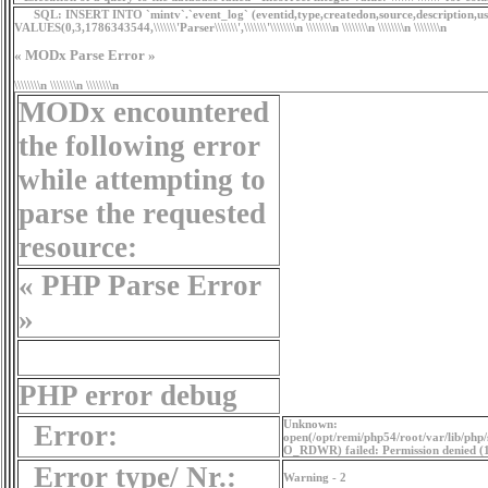
SQL:
INSERT INTO `mintv`.`event_log` (eventid,type,createdon,source,description,us
VALUES(0,3,1786343544,\\\\\\\'Parser\\\\\\\',\\\\\\\'\\\\\\\\n
\\\\\\\\n
\\\\\\\\n
\\\\\\\\n \\\\\\\\n
« MODx Parse Error »
\\\\\\\\n \\\\\\\\n \\\\\\\\n
MODx encountered
the following error
while attempting to
parse the requested
resource:
« PHP Parse Error
»
PHP error debug
Unknown:
Error:
open(/opt/remi/php54/root/var/lib/ph
O_RDWR) failed: Permission denied (
Error type/ Nr.:
Warning - 2