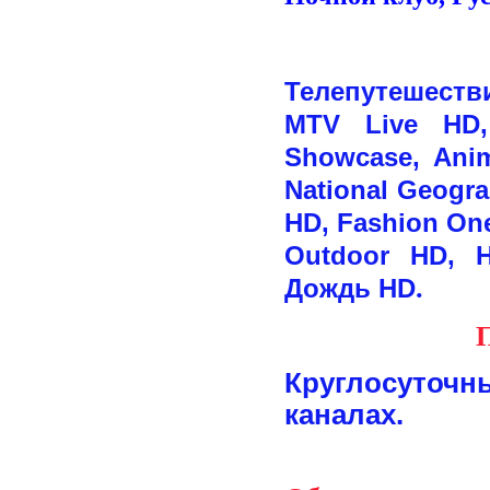
Телепутешест
MTV Live HD
Showcase, Anim
Nati
o
nal Geogra
HD, Fashion On
Outdoor HD, 
.
Дождь
HD
Круглосуточн
каналах.