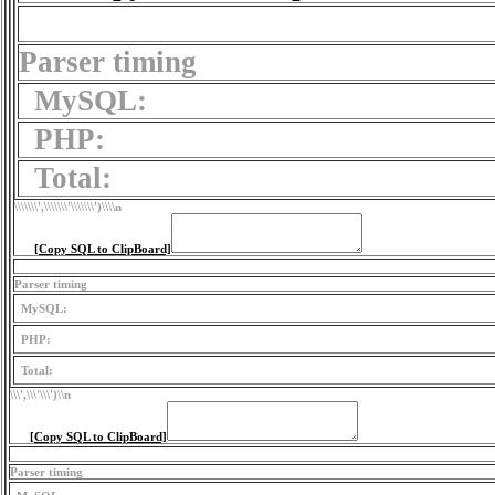
Parser timing
MySQL:
PHP:
Total:
\\\\\\\',\\\\\\\'\\\\\\\')
\\\\n
[Copy SQL to ClipBoard]
Parser timing
MySQL:
PHP:
Total:
\\\',\\\'\\\')
\\n
[Copy SQL to ClipBoard]
Parser timing