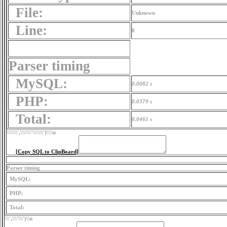
File:
Unknown
Line:
0
Parser timing
MySQL:
0.0082 s
PHP:
0.0379 s
Total:
0.0461 s
\\\\\\\',\\\\\\\'\\\\\\\')
\\\\n
[Copy SQL to ClipBoard]
Parser timing
MySQL:
PHP:
Total:
\\\',\\\'\\\')
\\n