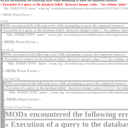
MODx encountered the following error while attempting to parse the requested resource:
« Execution of a query to the database failed - Incorrect integer value: '' for column `mintv`
SQL:
INSERT INTO `mintv`.`event_log` (eventid,type,createdon,source,description,user) VALUES(0,3,17863
« MODx Parse Error »
\n \n \n
MODx encountered the following error while attempting to parse the requested resource:
« Execution of a query to the database failed - Incorrect integer value: \'\' for column `min
SQL:
INSERT INTO `mintv`.`event_log` (eventid,type,createdon,source,description,use
« MODx Parse Error »
\\n \\n \\n
MODx encountered the following error while attempting to parse the requested resource:
« Execution of a query to the database failed - Incorrect integer value: \\\'\\\' for column `
SQL:
INSERT INTO `mintv`.`event_log` (eventid,type,createdon,source,description,user
« MODx Parse Error »
\\\\n \\\\n \\\\n
MODx encountered the following error while attempting to parse the requested resource:
« Execution of a query to the database failed - Incorrect integer value: \\\\\\\'\\\\\\\' for c
SQL:
INSERT INTO `mintv`.`event_log` (eventid,type,createdon,source,description,user) V
« MODx Parse Error »
\\\\\\\\n \\\\\\\\n \\\\\\\\n
MODx encountered the following erro
« Execution of a query to the database f