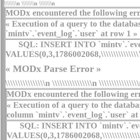
\\\\\\\\n \\\\\\\\n \\\\\\\\n
MODx encountered the following erro
« Execution of a query to the database fa
`mintv`.`event_log`.`user` at row 1 »
SQL:
INSERT INTO `mintv`.`event
VALUES(0,3,1786002068,\\\\\\\\\\\\\\\'Parse
« MODx Parse Error »
\\\\\\\\\\\\\\\\n \\\\\\\\\\\\\\\\n \\\\\\\\\\\\\\\
MODx encountered the following erro
« Execution of a query to the database fail
column `mintv`.`event_log`.`user` at
SQL:
INSERT INTO `mintv`.`even
VALUES(0,3,1786002068,\\\\\\\\\\\\\\\\\\\\\\\\\