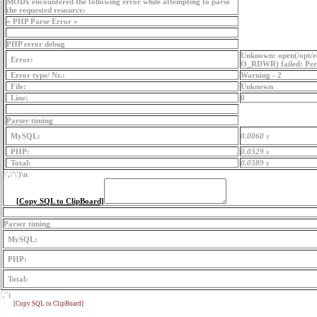
MODx encountered the following error while attempting to parse
the requested resource:
« PHP Parse Error »
PHP error debug
Unknown: open(/opt/r
Error:
O_RDWR) failed: Perm
Error type/ Nr.:
Warning - 2
File:
Unknown
Line:
0
Parser timing
MySQL:
0.0060 s
PHP:
0.0329 s
Total:
0.0389 s
\',\'\')
\n
[Copy SQL to ClipBoard]
Parser timing
MySQL:
PHP:
Total:
','')
[Copy SQL to ClipBoard]