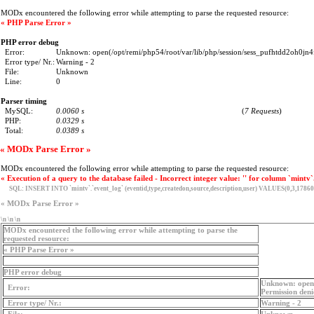
MODx encountered the following error while attempting to parse the requested resource:
« PHP Parse Error »
PHP error debug
Error:
Unknown: open(/opt/remi/php54/root/var/lib/php/session/sess_pufhtdd2oh0j
Error type/ Nr.:
Warning - 2
File:
Unknown
Line:
0
Parser timing
MySQL:
0.0060 s
(
7 Requests
)
PHP:
0.0329 s
Total:
0.0389 s
« MODx Parse Error »
MODx encountered the following error while attempting to parse the requested resource:
« Execution of a query to the database failed - Incorrect integer value: '' for column `mintv`
SQL:
INSERT INTO `mintv`.`event_log` (eventid,type,createdon,source,description,user) VALUES(0,3,17860
« MODx Parse Error »
\n \n \n
MODx encountered the following error while attempting to parse the
requested resource:
« PHP Parse Error »
PHP error debug
Unknown: open(
Error:
Permission deni
Error type/ Nr.:
Warning - 2