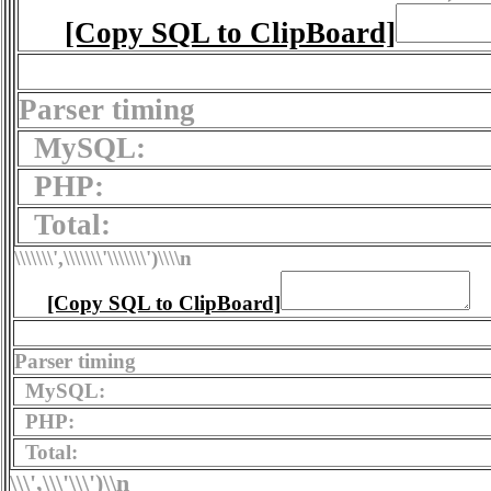
[Copy SQL to ClipBoard]
Parser timing
MySQL:
PHP:
Total:
\\\\\\\',\\\\\\\'\\\\\\\')
\\\\n
[Copy SQL to ClipBoard]
Parser timing
MySQL:
PHP:
Total:
\\\',\\\'\\\')
\\n