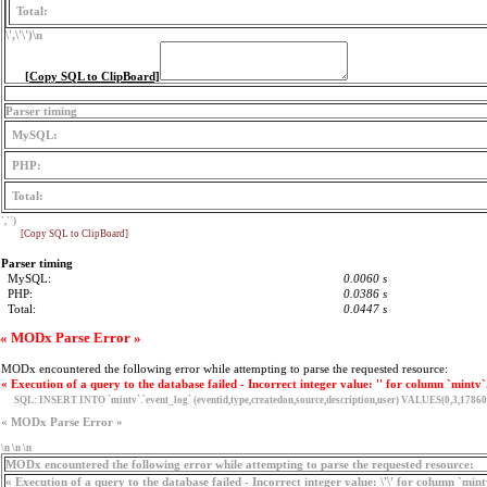
Total:
\',\'\')
\n
[Copy SQL to ClipBoard]
Parser timing
MySQL:
PHP:
Total:
','')
[Copy SQL to ClipBoard]
Parser timing
MySQL:
0.0060 s
PHP:
0.0386 s
Total:
0.0447 s
« MODx Parse Error »
MODx encountered the following error while attempting to parse the requested resource:
« Execution of a query to the database failed - Incorrect integer value: '' for column `mintv`
SQL:
INSERT INTO `mintv`.`event_log` (eventid,type,createdon,source,description,user) VALUES(0,3,17860
« MODx Parse Error »
\n \n \n
MODx encountered the following error while attempting to parse the requested resource:
« Execution of a query to the database failed - Incorrect integer value: \'\' for column `min