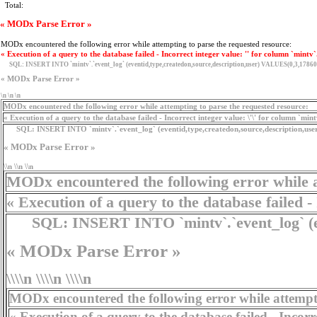
Total:
« MODx Parse Error »
MODx encountered the following error while attempting to parse the requested resource:
« Execution of a query to the database failed - Incorrect integer value: '' for column `mintv`
SQL:
INSERT INTO `mintv`.`event_log` (eventid,type,createdon,source,description,user) VALUES(0,3,17860
« MODx Parse Error »
\n \n \n
MODx encountered the following error while attempting to parse the requested resource:
« Execution of a query to the database failed - Incorrect integer value: \'\' for column `min
SQL:
INSERT INTO `mintv`.`event_log` (eventid,type,createdon,source,description,use
« MODx Parse Error »
\\n \\n \\n
MODx encountered the following error while a
« Execution of a query to the database failed - 
SQL:
INSERT INTO `mintv`.`event_log` (eve
« MODx Parse Error »
\\\\n \\\\n \\\\n
MODx encountered the following error while attempti
« Execution of a query to the database failed - Incorrect