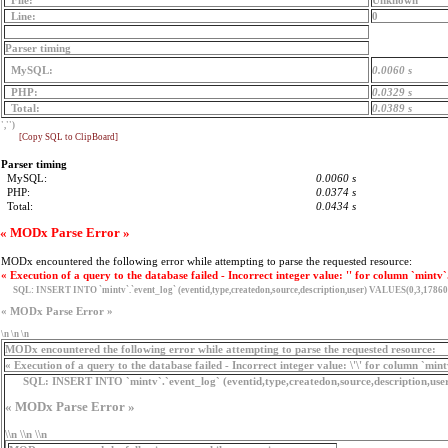
File:
Unknown
Line:
0
Parser timing
MySQL:
0.0060 s
PHP:
0.0329 s
Total:
0.0389 s
','')
[Copy SQL to ClipBoard]
Parser timing
MySQL:
0.0060 s
PHP:
0.0374 s
Total:
0.0434 s
« MODx Parse Error »
MODx encountered the following error while attempting to parse the requested resource:
« Execution of a query to the database failed - Incorrect integer value: '' for column `mintv`
SQL:
INSERT INTO `mintv`.`event_log` (eventid,type,createdon,source,description,user) VALUES(0,3,17860
« MODx Parse Error »
\n \n \n
MODx encountered the following error while attempting to parse the requested resource:
« Execution of a query to the database failed - Incorrect integer value: \'\' for column `min
SQL:
INSERT INTO `mintv`.`event_log` (eventid,type,createdon,source,description,use
« MODx Parse Error »
\\n \\n \\n