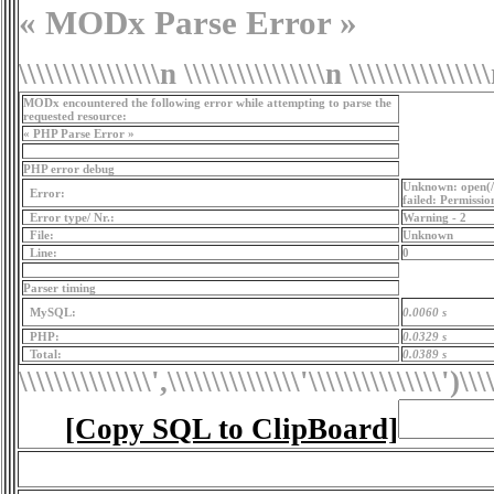
« MODx Parse Error »
\\\\\\\\\\\\\\\\n \\\\\\\\\\\\\\\\n \\\\\\\\\\\\\\\
MODx encountered the following error while attempting to parse the
requested resource:
« PHP Parse Error »
PHP error debug
Unknown: open(/
Error:
failed: Permissio
Error type/ Nr.:
Warning - 2
File:
Unknown
Line:
0
Parser timing
MySQL:
0.0060 s
PHP:
0.0329 s
Total:
0.0389 s
\\\\\\\\\\\\\\\',\\\\\\\\\\\\\\\'\\\\\\\\\\\\\\\')
\\\
[Copy SQL to ClipBoard]