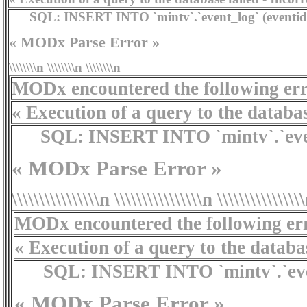
SQL:
INSERT INTO `mintv`.`event_log` (eventid,typ
« MODx Parse Error »
\\\\\\\\n \\\\\\\\n \\\\\\\\n
MODx encountered the following erro
« Execution of a query to the database f
SQL:
INSERT INTO `mintv`.`event_lo
« MODx Parse Error »
\\\\\\\\\\\\\\\\n \\\\\\\\\\\\\\\\n \\\\\\\\\\\\\\\
MODx encountered the following erro
« Execution of a query to the database fa
SQL:
INSERT INTO `mintv`.`event_log`
« MODx Parse Error »