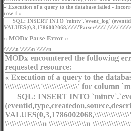
« Execution of a query to the database failed - Incorrect
row 1 »
SQL:
INSERT INTO `mintv`.`event_log` (eventid,
VALUES(0,3,1786002068,\\\\\\\'Parser\\\\\\\',\\\\\\\'\\\\\\
« MODx Parse Error »
\\\\\\\\n \\\\\\\\n \\\\\\\\n
MODx encountered the following erro
requested resource:
« Execution of a query to the databas
\\\\\\\\\\\\\\\'\\\\\\\\\\\\\\\' for colum
SQL:
INSERT INTO `mintv`.`eve
(eventid,type,createdon,source,descr
VALUES(0,3,1786002068,\\\\\\\\\\\\\\\'Parser
\\\\\\\\\\\\\\\\n
\\\\\\\\\\\\\\\\n
\\\\\\\\\\\\\\\