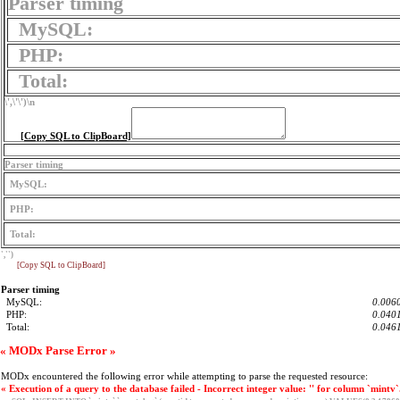
Parser timing
MySQL:
PHP:
Total:
\',\'\')
\n
[Copy SQL to ClipBoard]
Parser timing
MySQL:
PHP:
Total:
','')
[Copy SQL to ClipBoard]
Parser timing
MySQL:
0.0060
PHP:
0.0401
Total:
0.0461
« MODx Parse Error »
MODx encountered the following error while attempting to parse the requested resource:
« Execution of a query to the database failed - Incorrect integer value: '' for column `mintv`