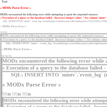
Total:
« MODx Parse Error »
MODx encountered the following error while attempting to parse the requested resource:
« Execution of a query to the database failed - Incorrect integer value: '' for column `mintv`
SQL:
INSERT INTO `mintv`.`event_log` (eventid,type,createdon,source,description,user) VALUES(0,3,17860
« MODx Parse Error »
\n \n \n
MODx encountered the following error while attempting to parse the requested resource:
« Execution of a query to the database failed - Incorrect integer value: \'\' for column `min
SQL:
INSERT INTO `mintv`.`event_log` (eventid,type,createdon,source,description,use
« MODx Parse Error »
\\n \\n \\n
MODx encountered the following error while a
« Execution of a query to the database failed - 
SQL:
INSERT INTO `mintv`.`event_log` (eve
« MODx Parse Error »
\\\\n \\\\n \\\\n
MODx encountered the following error while attempti
« Execution of a query to the database failed - Incorrect