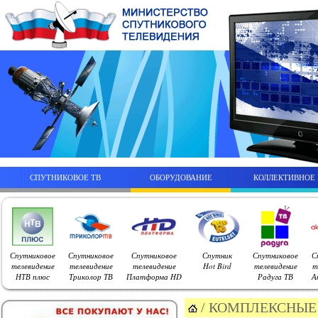
СПУТНИКОВОЕ ТВ
ОБОРУДОВАНИЕ
КОЛЛЕКТИВНОЕ
Спутниковое
Спутниковое
Спутниковое
Спутник
Спутниковое
С
телевидение
телевидение
телевидение
Hot Bird
телевидение
т
НТВ плюс
Триколор ТВ
Платформа HD
Радуга ТВ
А
/
КОМПЛЕКСНЫЕ