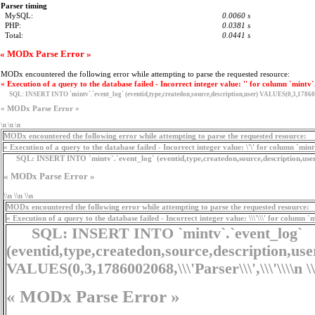
Parser timing
MySQL:
0.0060 s
PHP:
0.0381 s
Total:
0.0441 s
« MODx Parse Error »
MODx encountered the following error while attempting to parse the requested resource:
« Execution of a query to the database failed - Incorrect integer value: '' for column `mintv`
SQL:
INSERT INTO `mintv`.`event_log` (eventid,type,createdon,source,description,user) VALUES(0,3,17860
« MODx Parse Error »
\n \n \n
MODx encountered the following error while attempting to parse the requested resource:
« Execution of a query to the database failed - Incorrect integer value: \'\' for column `min
SQL:
INSERT INTO `mintv`.`event_log` (eventid,type,createdon,source,description,use
« MODx Parse Error »
\\n \\n \\n
MODx encountered the following error while attempting to parse the requested resource:
« Execution of a query to the database failed - Incorrect integer value: \\\'\\\' for column `
SQL:
INSERT INTO `mintv`.`event_log`
(eventid,type,createdon,source,description,use
VALUES(0,3,1786002068,\\\'Parser\\\',\\\'\\\\n
\
« MODx Parse Error »