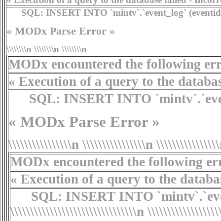
SQL:
INSERT INTO `mintv`.`event_log` (eventid,typ
« MODx Parse Error »
\\\\\\\\n \\\\\\\\n \\\\\\\\n
MODx encountered the following erro
« Execution of a query to the database f
SQL:
INSERT INTO `mintv`.`event_lo
« MODx Parse Error »
\\\\\\\\\\\\\\\\n \\\\\\\\\\\\\\\\n \\\\\\\\\\\\\\\
MODx encountered the following erro
« Execution of a query to the database fa
SQL:
INSERT INTO `mintv`.`event_log`
\\\\\\\\\\\\\\\\\\\\\\\\\\\\\\\\n
\\\\\\\\\\\\\\\\\