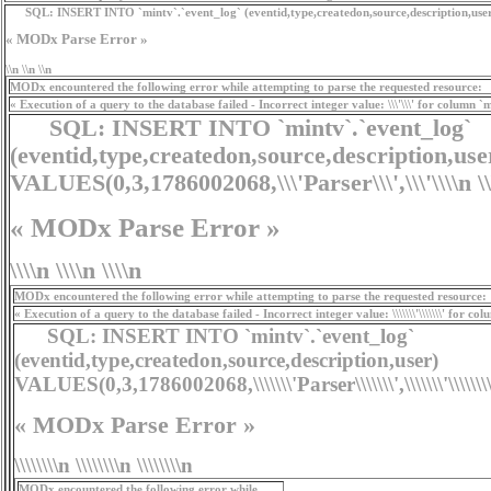
SQL:
INSERT INTO `mintv`.`event_log` (eventid,type,createdon,source,description,use
« MODx Parse Error »
\\n \\n \\n
MODx encountered the following error while attempting to parse the requested resource:
« Execution of a query to the database failed - Incorrect integer value: \\\'\\\' for column `
SQL:
INSERT INTO `mintv`.`event_log`
(eventid,type,createdon,source,description,use
VALUES(0,3,1786002068,\\\'Parser\\\',\\\'\\\\n
\
« MODx Parse Error »
\\\\n \\\\n \\\\n
MODx encountered the following error while attempting to parse the requested resource:
« Execution of a query to the database failed - Incorrect integer value: \\\\\\\'\\\\\\\' for c
SQL:
INSERT INTO `mintv`.`event_log`
(eventid,type,createdon,source,description,user)
VALUES(0,3,1786002068,\\\\\\\'Parser\\\\\\\',\\\\\\\'\\\\\\
« MODx Parse Error »
\\\\\\\\n \\\\\\\\n \\\\\\\\n
MODx encountered the following error while