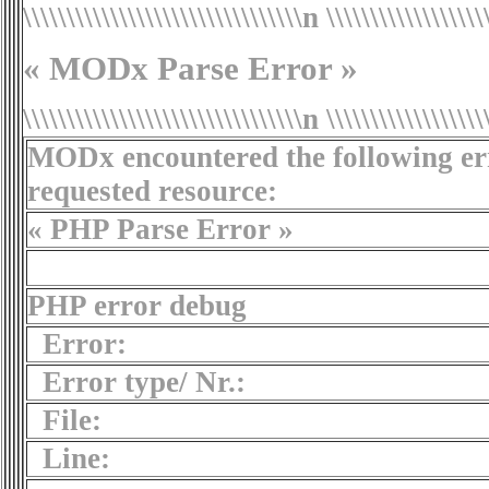
\\\\\\\\\\\\\\\\\\\\\\\\\\\\\\\\n
\\\\\\\\\\\\\\\\\
« MODx Parse Error »
\\\\\\\\\\\\\\\\\\\\\\\\\\\\\\\\n \\\\\\\\\\\\\\\\\\
MODx encountered the following err
requested resource:
« PHP Parse Error »
PHP error debug
Error:
Error type/ Nr.:
File:
Line: