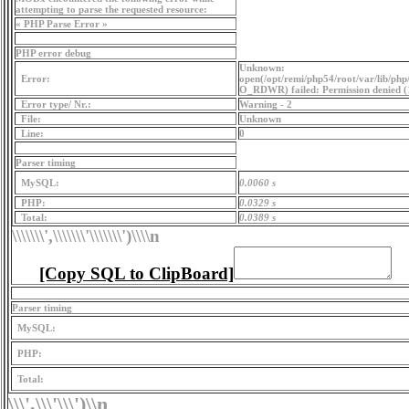
attempting to parse the requested resource:
« PHP Parse Error »
PHP error debug
Unknown:
Error:
open(/opt/remi/php54/root/var/lib/ph
O_RDWR) failed: Permission denied (
Error type/ Nr.:
Warning - 2
File:
Unknown
Line:
0
Parser timing
MySQL:
0.0060 s
PHP:
0.0329 s
Total:
0.0389 s
\\\\\\\',\\\\\\\'\\\\\\\')
\\\\n
[Copy SQL to ClipBoard]
Parser timing
MySQL:
PHP:
Total:
\\\',\\\'\\\')
\\n