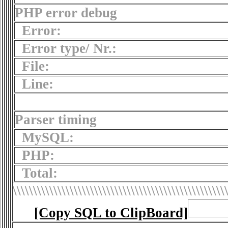
PHP error debug
Error:
Error type/ Nr.:
File:
Line:
Parser timing
MySQL:
PHP:
Total:
\\\\\\\\\\\\\\\\\\\\\\\\\\\\\\\\\\\\\\\\\\\\\\\\\\\\
[Copy SQL to ClipBoard]