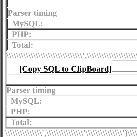
Parser timing
MySQL:
PHP:
Total:
\\\\\\\\\\\\\\\\\\\\\\\\\\\\\\\',\\\\\\\\\\\\\\\\\\\\
[Copy SQL to ClipBoard]
Parser timing
MySQL:
PHP:
Total:
\\\\\\\\\\\\\\\',\\\\\\\\\\\\\\\'\\\\\\\\\\\\\\\')
\\\