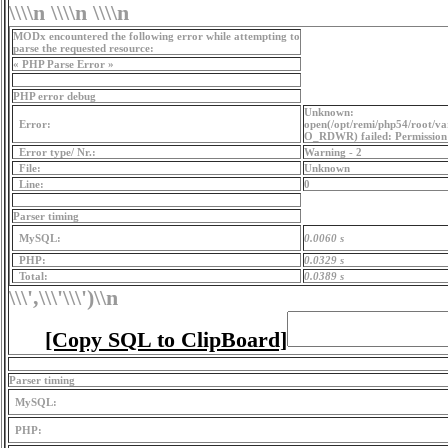
\\\\n \\\\n \\\\n
MODx encountered the following error while attempting to
parse the requested resource:
« PHP Parse Error »
PHP error debug
Unknown:
Error:
open(/opt/remi/php54/root/va
O_RDWR) failed: Permission 
Error type/ Nr.:
Warning - 2
File:
Unknown
Line:
0
Parser timing
MySQL:
0.0060 s
PHP:
0.0329 s
Total:
0.0389 s
\\\',\\\'\\\')
\\n
[Copy SQL to ClipBoard]
Parser timing
MySQL:
PHP: