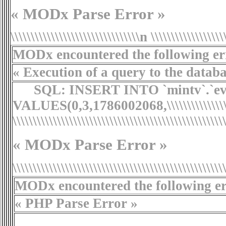
« MODx Parse Error »
\\\\\\\\\\\\\\\\\\\\\\\\\\\\\\\\n \\\\\\\\\\\\\\\\\\
MODx encountered the following err
« Execution of a query to the database fail
SQL:
INSERT INTO `mintv`.`even
VALUES(0,3,1786002068,\\\\\\\\\\\\\\\\\\\\\\\\\\\
\\\\\\\\\\\\\\\\\\\\\\\\\\\\\\\\\\\\\\\\\\\\\\\\\\\
« MODx Parse Error »
\\\\\\\\\\\\\\\\\\\\\\\\\\\\\\\\\\\\\\\\\\\\\\\\\\\\
MODx encountered the following err
« PHP Parse Error »