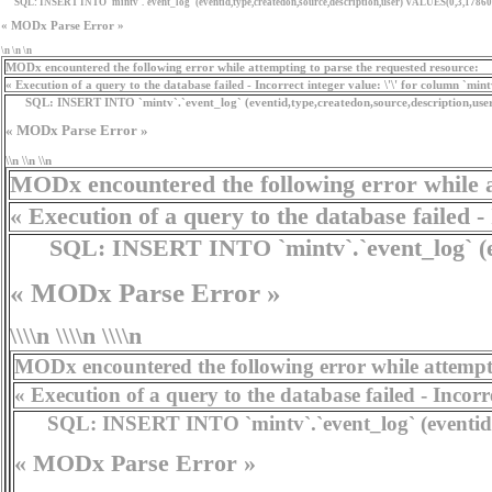
SQL:
INSERT INTO `mintv`.`event_log` (eventid,type,createdon,source,description,user) VALUES(0,3,17860
« MODx Parse Error »
\n \n \n
MODx encountered the following error while attempting to parse the requested resource:
« Execution of a query to the database failed - Incorrect integer value: \'\' for column `min
SQL:
INSERT INTO `mintv`.`event_log` (eventid,type,createdon,source,description,use
« MODx Parse Error »
\\n \\n \\n
MODx encountered the following error while a
« Execution of a query to the database failed - 
SQL:
INSERT INTO `mintv`.`event_log` (eve
« MODx Parse Error »
\\\\n \\\\n \\\\n
MODx encountered the following error while attempti
« Execution of a query to the database failed - Incorrect
SQL:
INSERT INTO `mintv`.`event_log` (eventid,typ
« MODx Parse Error »