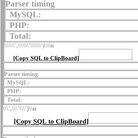
Parser timing
MySQL:
PHP:
Total:
\\\\\\\',\\\\\\\'\\\\\\\')
\\\\n
[Copy SQL to ClipBoard]
Parser timing
MySQL:
PHP:
Total:
\\\',\\\'\\\')
\\n
[Copy SQL to ClipBoard]