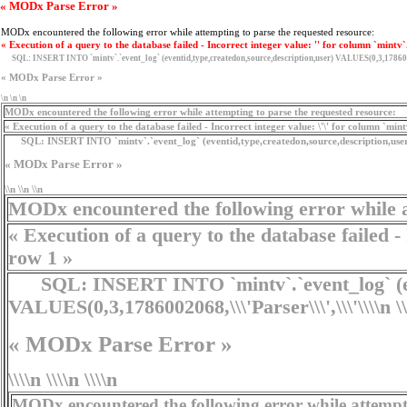
« MODx Parse Error »
MODx encountered the following error while attempting to parse the requested resource:
« Execution of a query to the database failed - Incorrect integer value: '' for column `mintv`
SQL:
INSERT INTO `mintv`.`event_log` (eventid,type,createdon,source,description,user) VALUES(0,3,17860
« MODx Parse Error »
\n \n \n
MODx encountered the following error while attempting to parse the requested resource:
« Execution of a query to the database failed - Incorrect integer value: \'\' for column `min
SQL:
INSERT INTO `mintv`.`event_log` (eventid,type,createdon,source,description,use
« MODx Parse Error »
\\n \\n \\n
MODx encountered the following error while a
« Execution of a query to the database failed - I
row 1 »
SQL:
INSERT INTO `mintv`.`event_log` (ev
VALUES(0,3,1786002068,\\\'Parser\\\',\\\'\\\\n
\
« MODx Parse Error »
\\\\n \\\\n \\\\n
MODx encountered the following error while attempti