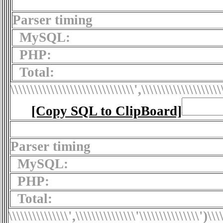
Parser timing
MySQL:
PHP:
Total:
\\\\\\\\\\\\\\\\\\\\\\\\\\\\\\\',\\\\\\\\\\\\\\\\\\\\
[Copy SQL to ClipBoard]
Parser timing
MySQL:
PHP:
Total:
\\\\\\\\\\\\\\\',\\\\\\\\\\\\\\\'\\\\\\\\\\\\\\\')
\\\