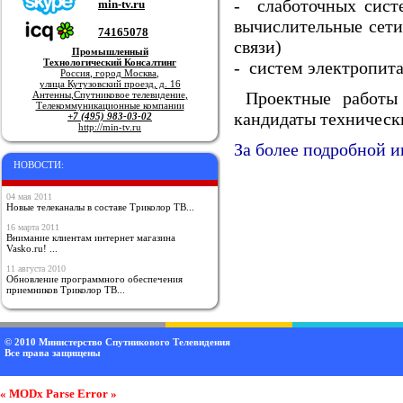
- слаботочных сист
min-tv.ru
вычислительные сети
74165078
связи)
Промышленный
Технологический Консалтинг
- систем электропит
Россия
,
город Москва
,
улица Кутузовский проезд, д. 16
Проектные работы 
Антенны
,
Спутниковое телевидение
,
Телекоммуникационные компании
кандидаты техническ
+7 (495) 983-03-02
http://min-tv.ru
За более подробной 
НОВОСТИ:
04 мая 2011
Новые телеканалы в составе Триколор ТВ...
16 марта 2011
Внимание клиентам интернет магазина
Vasko.ru! ...
11 августа 2010
Обновление программного обеспечения
приемников Триколор ТВ...
© 2010
Министерство Спутникового Телевидения
Все права защищены
« MODx Parse Error »