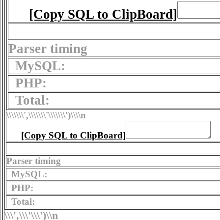
[Copy SQL to ClipBoard]
Parser timing
MySQL:
PHP:
Total:
\\\\\\\',\\\\\\\'\\\\\\\')
\\\\n
[Copy SQL to ClipBoard]
Parser timing
MySQL:
PHP:
Total:
\\\',\\\'\\\')
\\n